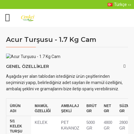
Türkçe
Acur Turşusu - 1.7 Kg Cam
GENEL ÖZELLIKLER
Aşağıda yer alan tablodan istediğiniz ürün çeşitlerinden
seçiminizi yapıp, belirlediğiniz adet sayıları ile mamül özelliğini,
ambalaj şeklini ve gramajlarını bize iletip spariş verebilirsiniz.
ÜRÜN
MAMÜL
AMBALAJ
BRÜT
NET
SÜZME
ADI
ÖZELLİĞİ
ŞEKLİ
GR
GR
GR
5/1
KELEK
PET
5000
4800
2800
KELEK
KAVANOZ
GR
GR
GR
TURŞU