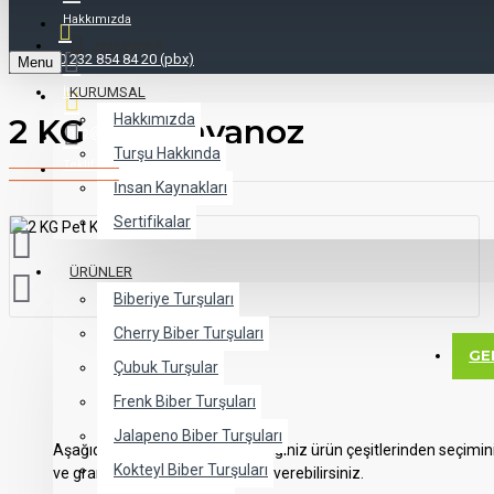
Hakkımızda
ANASAYFA
0 232 854 84 20 (pbx)
Menu
KURUMSAL
İletişim
Hakkımızda
2 KG Pet Kavanoz
info@cenkcisalamura.com
Turşu Hakkında
Teklif Al
İnsan Kaynakları
Sertifikalar
ÜRÜNLER
Biberiye Turşuları
Cherry Biber Turşuları
GE
Çubuk Turşular
Frenk Biber Turşuları
Jalapeno Biber Turşuları
Aşağıda yer alan tablodan istediğiniz ürün çeşitlerinden seçiminizi
Kokteyl Biber Turşuları
ve gramajlarını bize iletip spariş verebilirsiniz.