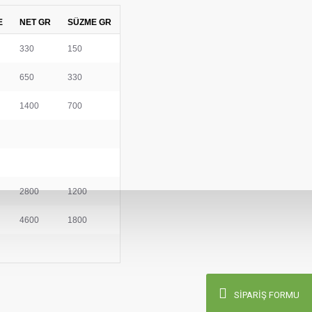
E
NET GR
SÜZME GR
330
150
650
330
1400
700
2800
1200
4600
1800
SIPARIŞ FORMU