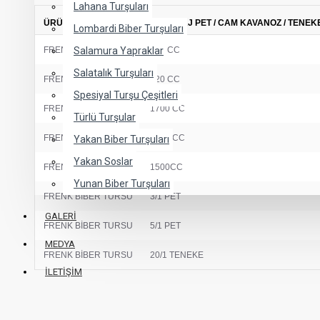
Lahana Turşuları
ÜRÜN ADI
AMBALAJ PET / CAM KAVANOZ / TENEK
Lombardi Biber Turşuları
FRENK BİBER TURSU
Salamura Yapraklar
370 CC
Salatalık Turşuları
FRENK BİBER TURSU
720 CC
Spesiyal Turşu Çeşitleri
FRENK BİBER TURSU
1700 CC
Türlü Turşular
FRENK BİBER TURSU
2650 CC
Yakan Biber Turşuları
Yakan Soslar
FRENK BİBER TURSU
1500CC
Yunan Biber Turşuları
FRENK BİBER TURSU
3/1 PET
GALERI
FRENK BİBER TURSU
5/1 PET
MEDYA
FRENK BİBER TURSU
20/1 TENEKE
İLETIŞIM