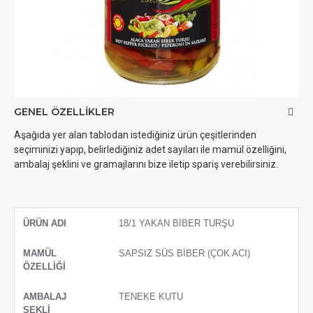
GENEL ÖZELLIKLER
Aşağıda yer alan tablodan istediğiniz ürün çeşitlerinden
seçiminizi yapıp, belirlediğiniz adet sayıları ile mamül özelliğini,
ambalaj şeklini ve gramajlarını bize iletip spariş verebilirsiniz.
18/1 YAKAN BİBER TURŞU
ÜRÜN ADI
MAMÜL ÖZELLİĞİ
AMBALAJ ŞEKLİ
BRÜT GR
SAPSIZ SÜS BİBER (ÇOK ACI)
TENEKE KUTU