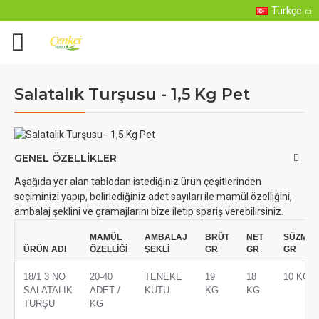
Türkçe
Salatalık Turşusu - 1,5 Kg Pet
GENEL ÖZELLIKLER
Aşağıda yer alan tablodan istediğiniz ürün çeşitlerinden
seçiminizi yapıp, belirlediğiniz adet sayıları ile mamül özelliğini,
ambalaj şeklini ve gramajlarını bize iletip spariş verebilirsiniz.
MAMÜL
AMBALAJ
BRÜT
NET
SÜZME
ÜRÜN ADI
ÖZELLİĞİ
ŞEKLİ
GR
GR
GR
18/1 3 NO
20-40
TENEKE
19
18
10 KG
SALATALIK
ADET /
KUTU
KG
KG
TURŞU
KG