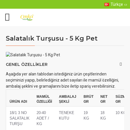
Türkçe
Salatalık Turşusu - 5 Kg Pet
GENEL ÖZELLIKLER
Aşağıda yer alan tablodan istediğiniz ürün çeşitlerinden
seçiminizi yapıp, belirlediğiniz adet sayıları ile mamül özelliğini,
ambalaj şeklini ve gramajlarını bize iletip spariş verebilirsiniz.
MAMÜL
AMBALAJ
BRÜT
NET
SÜZME
ÜRÜN ADI
ÖZELLİĞİ
ŞEKLİ
GR
GR
GR
18/1 3 NO
20-40
TENEKE
19
18
10 KG
SALATALIK
ADET /
KUTU
KG
KG
TURŞU
KG