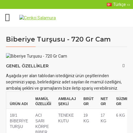
Türkçe
Biberiye Turşusu - 720 Gr Cam
GENEL ÖZELLIKLER
Aşağıda yer alan tablodan istediğiniz ürün çeşitlerinden
seçiminizi yapıp, belirlediğiniz adet sayıları ile mamül özelliğini,
ambalaj şeklini ve gramajlarını bize iletip spariş verebilirsiniz.
MAMÜL
AMBALAJ
BRÜT
NET
SÜZME
ÜRÜN ADI
ÖZELLİĞİ
ŞEKLİ
GR
GR
GR
18/1
ACI
TENEKE
19
17
6 KG
BİBERİYE
SARI
KUTU
KG
KG
TURŞU
KÖRPE
BİBER