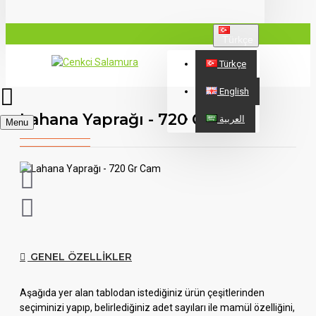
Türkçe
Türkçe
English
Lahana Yaprağı - 720 Gr Cam
العربية
Menu
GENEL ÖZELLIKLER
Aşağıda yer alan tablodan istediğiniz ürün çeşitlerinden
seçiminizi yapıp, belirlediğiniz adet sayıları ile mamül özelliğini,