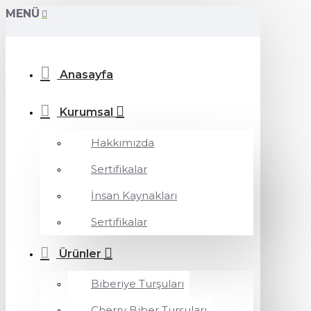
MENÜ
Anasayfa
Kurumsal
Hakkımızda
Sertifikalar
İnsan Kaynakları
Sertifikalar
Ürünler
Biberiye Turşuları
Cherry Biber Turşuları