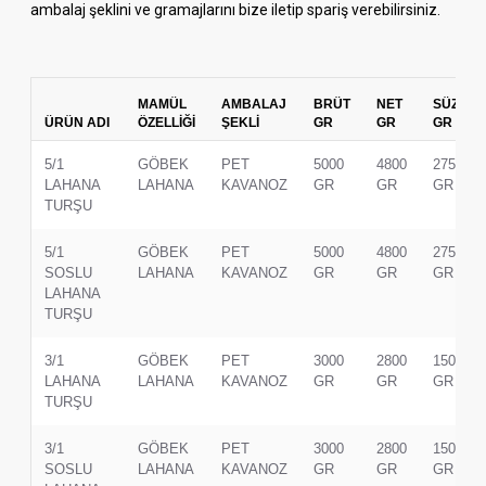
ambalaj şeklini ve gramajlarını bize iletip spariş verebilirsiniz.
MAMÜL
AMBALAJ
BRÜT
NET
SÜZME
ÜRÜN ADI
ÖZELLİĞİ
ŞEKLİ
GR
GR
GR
5/1
GÖBEK
PET
5000
4800
2750
LAHANA
LAHANA
KAVANOZ
GR
GR
GR
TURŞU
5/1
GÖBEK
PET
5000
4800
2750
SOSLU
LAHANA
KAVANOZ
GR
GR
GR
LAHANA
TURŞU
3/1
GÖBEK
PET
3000
2800
1500
LAHANA
LAHANA
KAVANOZ
GR
GR
GR
TURŞU
3/1
GÖBEK
PET
3000
2800
1500
SOSLU
LAHANA
KAVANOZ
GR
GR
GR