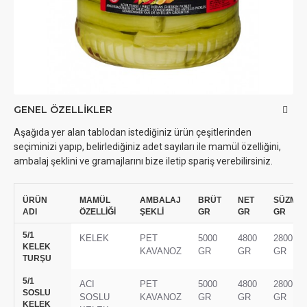
GENEL ÖZELLIKLER
Aşağıda yer alan tablodan istediğiniz ürün çeşitlerinden
seçiminizi yapıp, belirlediğiniz adet sayıları ile mamül özelliğini,
ambalaj şeklini ve gramajlarını bize iletip spariş verebilirsiniz.
ÜRÜN
MAMÜL
AMBALAJ
BRÜT
NET
SÜZME
ADI
ÖZELLİĞİ
ŞEKLİ
GR
GR
GR
5/1
KELEK
PET
5000
4800
2800
KELEK
KAVANOZ
GR
GR
GR
TURŞU
5/1
ACI
PET
5000
4800
2800
SOSLU
SOSLU
KAVANOZ
GR
GR
GR
KELEK