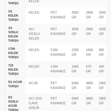
KELEK
TURŞU
3/1
KELEK
PET
3000
2900
1650
KELEK
KAVANOZ
GR
GR
GR
TURŞU
3/1
ACI
PET
3000
2900
1650
SOSLU
SOSLU
KAVANOZ
GR
GR
GR
KELEK
KELEK
TURŞU
1700
KELEK
CAM
2300
1600
900
KELEK
KAVANOZ
GR
GR
GR
TURŞU
720
KELEK
CAM
1000
670
400
KELEK
KAVANOZ
GR
GR
GR
TURŞU
5/1 ACUR
ACUR
PET
5000
4800
2800
TURŞU
KAVANOZ
GR
GR
GR
5/1
ACI SOS
PET
5000
4800
2800
SOSLU
İLAVE
KAVANOZ
GR
GR
GR
ACUR
EDİLİR
TURŞU