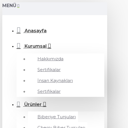
MENÜ
Anasayfa
Kurumsal
Hakkımızda
Sertifikalar
İnsan Kaynakları
Sertifikalar
Ürünler
Biberiye Turşuları
Cherry Biber Turşuları