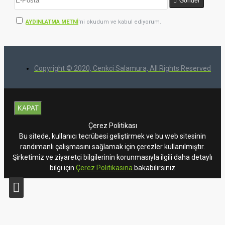
Gönder
AYDINLATMA METNİ
'ni okudum ve kabul ediyorum.
Copyright © 2020, Cenkci Salamura, All Rights Reserved
KAPAT
Çerez Politikası
Bu sitede, kullanıcı tecrübesi geliştirmek ve bu web sitesinin
randımanlı çalışmasını sağlamak için çerezler kullanılmıştır.
Şirketimiz ve ziyaretçi bilgilerinin korunmasıyla ilgili daha detaylı
bilgi için
Çerez Politikasına
bakabilirsiniz